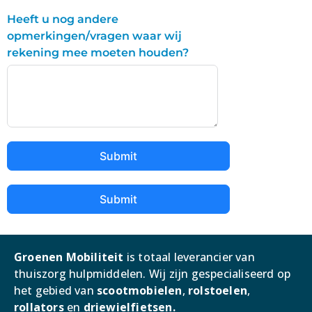
Heeft u nog andere
opmerkingen/vragen waar wij
rekening mee moeten houden?
Submit
Submit
Groenen Mobiliteit
is totaal leverancier van
thuiszorg hulpmiddelen. Wij zijn g
especialiseerd op
het gebied van
scootmobielen
,
rolstoelen
,
rollators
en
driewielfietsen.