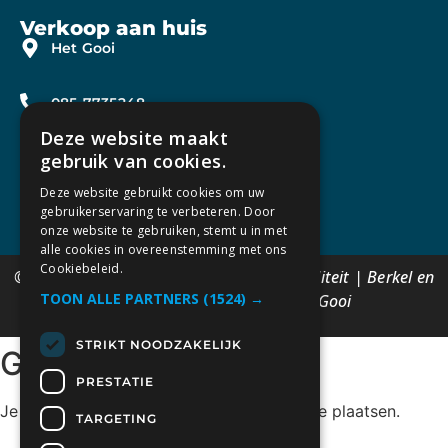
Verkoop aan huis
Het Gooi
085-7735248
Deze website maakt
hetgooi@groenenmobiliteit.nl
gebruik van cookies.
Deze website gebruikt cookies om uw
gebruikerservaring te verbeteren. Door
onze website te gebruiken, stemt u in met
alle cookies in overeenstemming met ons
Cookiebeleid.
© Copyright 2012 – 2024 | Groenen Mobiliteit | Berkel en
TOON ALLE PARTNERS
(1524) →
Rodenrijs | Bollenstreek | Het Gooi
STRIKT NOODZAKELIJK
Geef een reactie
PRESTATIE
Je moet
ingelogd zijn op
om een reactie te plaatsen.
TARGETING