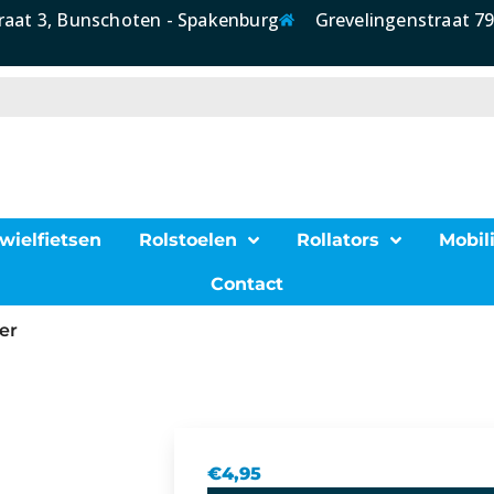
raat 3, Bunschoten - Spakenburg
Grevelingenstraat 79
wielfietsen
Rolstoelen
Rollators
Mobili
Contact
er
€
4,95