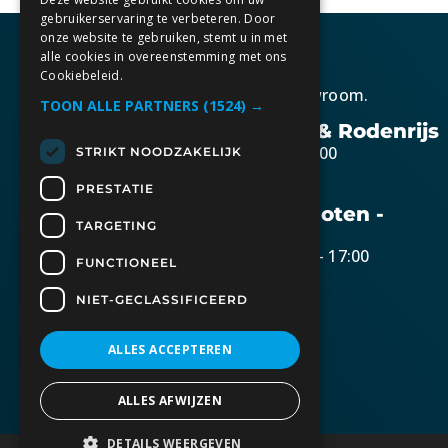
gebruikerservaring te verbeteren. Door
onze website te gebruiken, stemt u in met
alle cookies in overeenstemming met ons
Cookiebeleid.
Kom gezellig langs in onze showroom.
TOON ALLE PARTNERS
(1524) →
Openingstijden Berkel & Rodenrijs
Maandag t/m vrijdag 10:30 – 17:00
STRIKT NOODZAKELIJK
Zaterdag op afspraak
PRESTATIE
Openingstijden Bunschoten -
TARGETING
Spakenburg
Dinsdag t/m donderdag 10:30 – 17:00
FUNCTIONEEL
Zaterdag 09:00 – 15:00
NIET-GECLASSIFICEERD
Openingstijden Lisse
Op afspraak
ALLES ACCEPTEREN
ALLES AFWIJZEN
DETAILS WEERGEVEN