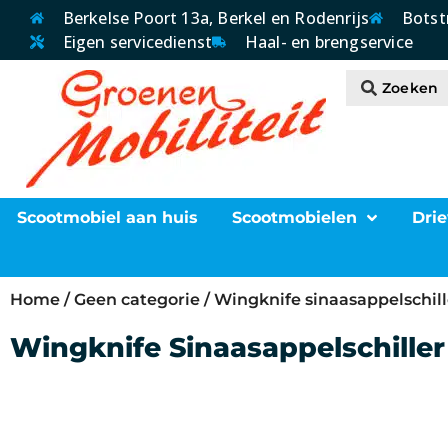
Berkelse Poort 13a, Berkel en Rodenrijs
Botst
Eigen servicedienst
Haal- en brengservice
Scootmobiel aan huis
Scootmobielen
Drie
Home
/
Geen categorie
/ Wingknife sinaasappelschill
Wingknife Sinaasappelschiller