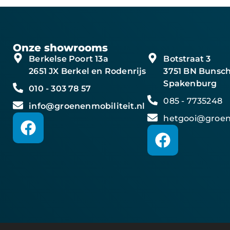
Onze showrooms
Berkelse Poort 13a
Botstraat 3
2651 JX Berkel en Rodenrijs
3751 BN Bunsch
Spakenburg
010 - 303 78 57
085 - 7735248
info@groenenmobiliteit.nl
hetgooi@groene