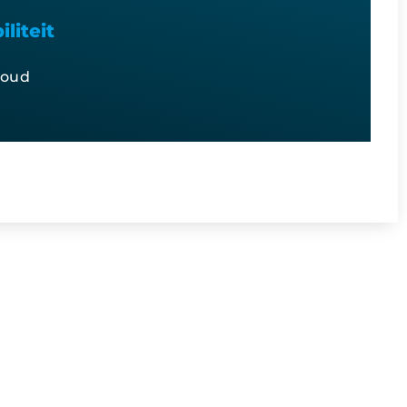
liteit
houd