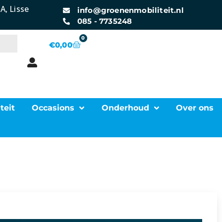
A, Lisse
info@groenenmobiliteit.nl
085 - 7735248
0
€
0,00
teit
Occasions
Onderhoud
Over ons