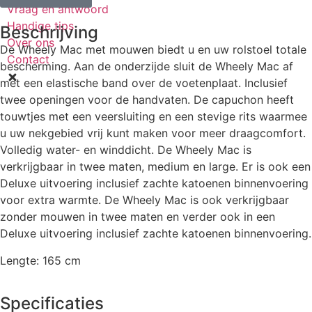
Vraag en antwoord
Handige tips
Beschrijving
Over ons
De Wheely Mac met mouwen biedt u en uw rolstoel totale
Contact
bescherming. Aan de onderzijde sluit de Wheely Mac af
met een elastische band over de voetenplaat. Inclusief
twee openingen voor de handvaten. De capuchon heeft
touwtjes met een veersluiting en een stevige rits waarmee
u uw nekgebied vrij kunt maken voor meer draagcomfort.
Volledig water- en winddicht. De Wheely Mac is
verkrijgbaar in twee maten, medium en large. Er is ook een
Deluxe uitvoering inclusief zachte katoenen binnenvoering
voor extra warmte. De Wheely Mac is ook verkrijgbaar
zonder mouwen in twee maten en verder ook in een
Deluxe uitvoering inclusief zachte katoenen binnenvoering.
Lengte: 165 cm
Specificaties