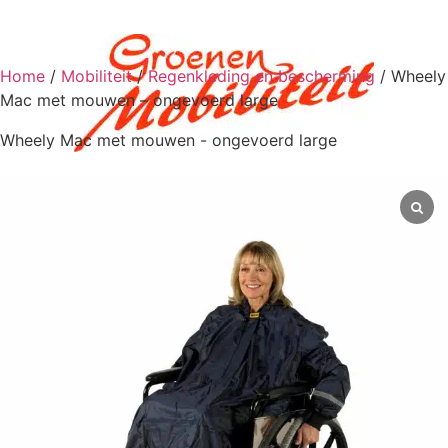
Home
/
Mobiliteit
/
Regenkleding en bescherming
/ Wheely
Mac met mouwen – ongevoerd large
Wheely Mac met mouwen - ongevoerd large
0
€
0,00
Scootmobiel aan huis
Scootmobielen
Scootmobielen
Scootmobiel accessoires