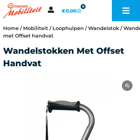
0
€
0,00
Home
/
Mobiliteit
/
Loophulpen
/
Wandelstok
/ Wand
met Offset handvat
Wandelstokken Met Offset
Handvat