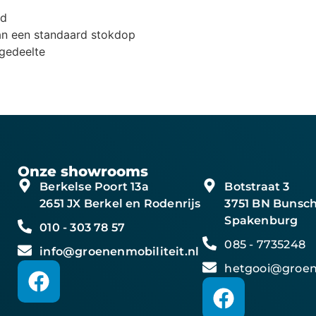
nd
an een standaard stokdop
 gedeelte
Onze showrooms
Berkelse Poort 13a
Botstraat 3
2651 JX Berkel en Rodenrijs
3751 BN Bunsch
Spakenburg
010 - 303 78 57
085 - 7735248
info@groenenmobiliteit.nl
hetgooi@groene