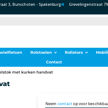
raat 3, Bunschoten - Spakenburg
Grevelingenstraat 79
wielfietsen
Rolstoelen
Rollators
Mobili
Contact
lstok met kurken handvat
vat
Neem
contact
op voor beschikbaa