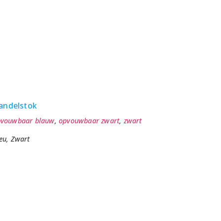
andelstok
pvouwbaar blauw
,
opvouwbaar zwart
,
zwart
eu, Zwart