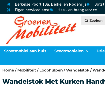
Berkelse Poort 13a, Berkel en Rodenrijs
Botst
Eigen servicedienst
Haal- en brengservice
Scootmobiel aan huis
Scootmobielen
Drie
Home
/
Mobiliteit
/
Loophulpen
/
Wandelstok
/ Wande
Wandelstok Met Kurken Hand