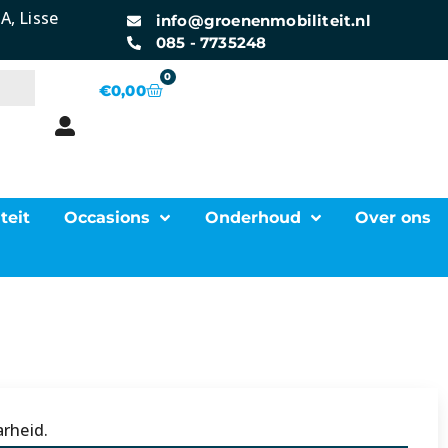
A, Lisse
info@groenenmobiliteit.nl
085 - 7735248
0
€
0,00
teit
Occasions
Onderhoud
Over ons
rheid.