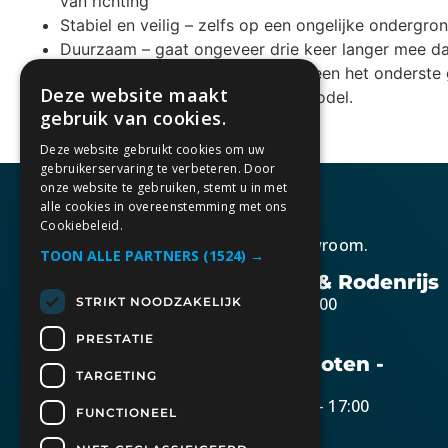
van richting
Stabiel en veilig – zelfs op een ongelijke ondergro
Duurzaam – gaat ongeveer drie keer langer mee d
Praktisch – vervang bij slijtage alleen het onderste
Deze website maakt
Ook verkrijgbaar in een opvouwbaar model.
gebruik van cookies.
Deze website gebruikt cookies om uw
gebruikerservaring te verbeteren. Door
onze website te gebruiken, stemt u in met
alle cookies in overeenstemming met ons
Cookiebeleid.
Kom gezellig langs in onze showroom.
TOON ALLE PARTNERS
(1524) →
Openingstijden Berkel & Rodenrijs
Maandag t/m vrijdag 10:30 – 17:00
STRIKT NOODZAKELIJK
Zaterdag op afspraak
PRESTATIE
Openingstijden Bunschoten -
TARGETING
Spakenburg
Dinsdag t/m donderdag 10:30 – 17:00
FUNCTIONEEL
Zaterdag 09:00 – 15:00