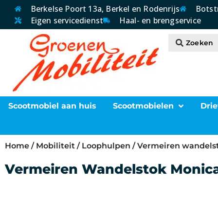
Berkelse Poort 13a, Berkel en Rodenrijs
Botst
Eigen servicedienst
Haal- en brengservice
Scootmobiel aan huis
Scootmobielen
Drie
Home
/
Mobiliteit
/
Loophulpen
/ Vermeiren wandels
Vermeiren Wandelstok Monic