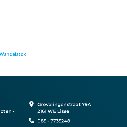
Wandelstok
Grevelingenstraat 79A
oten -
2161 WE Lisse
085 - 7735248