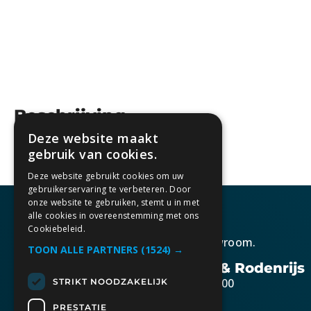
Beschrijving
Deze website maakt
gebruik van cookies.
Deze website gebruikt cookies om uw
gebruikerservaring te verbeteren. Door
onze website te gebruiken, stemt u in met
alle cookies in overeenstemming met ons
Cookiebeleid.
Kom gezellig langs in onze showroom.
TOON ALLE PARTNERS
(1524) →
Openingstijden Berkel & Rodenrijs
Maandag t/m vrijdag 10:30 – 17:00
STRIKT NOODZAKELIJK
Zaterdag op afspraak
PRESTATIE