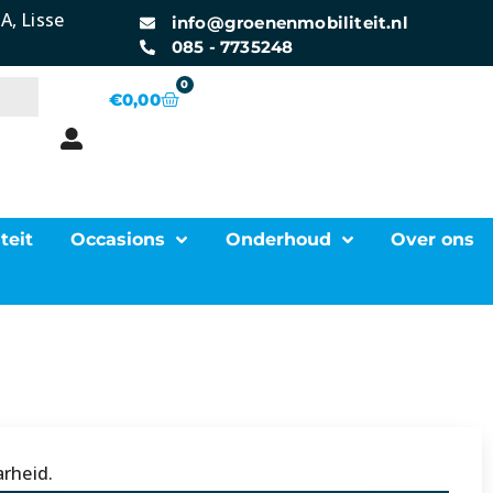
A, Lisse
info@groenenmobiliteit.nl
085 - 7735248
0
€
0,00
teit
Occasions
Onderhoud
Over ons
rheid.