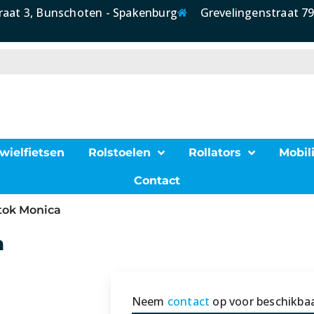
raat 3, Bunschoten - Spakenburg
Grevelingenstraat 79
wielfietsen
Rolstoelen
Rollators
Mobili
Contact
tok Monica
a
Neem
contact
op voor beschikbaa