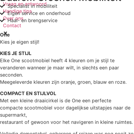
Vraag en antwoord
Specialist in mobiliteit
Handige tips
Eigen service en onderhoud
Over ons
Haal- en brengservice
Contact
One
Kies je eigen stijl!
KIES JE STIJL
Elke One scootmobiel heeft 4 kleuren om je stijl te
veranderen wanneer je maar wilt, in slechts een paar
seconden.
Meegeleverde kleuren zijn oranje, groen, blauw en roze.
COMPACT EN STIJLVOL
Met een kleine draaicirkel is de One een perfecte
compacte scootmobiel voor dagelijkse uitstapjes naar de
supermarkt,
restaurant of gewoon voor het navigeren in kleine ruimtes.
Volledig demontabel, opbergen of reizen was nog nooit zo