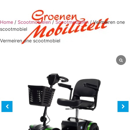
Home
/
Scootmobielen
/
Scootmobielen
/ Vermeiren one
scootmobiel
Vermeiren one scootmobiel
0
€
0,00
Scootmobiel aan huis
Scootmobielen
Scootmobielen
Scootmobiel accessoires