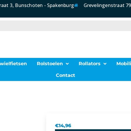
raat 3, Bunschoten - Spakenburg
Grevelingenstraat 79
wielfietsen
Rolstoelen
Rollators
Mobili
Contact
€
14,96