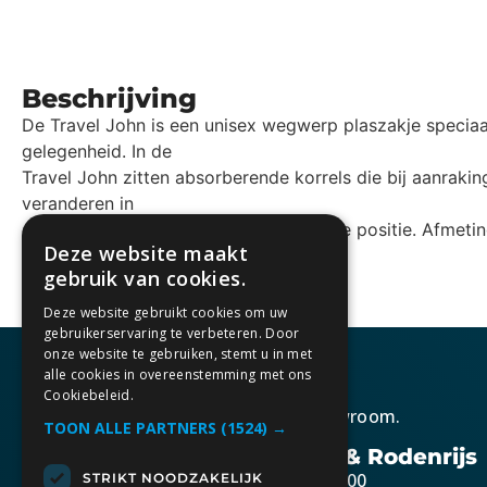
Beschrijving
De Travel John is een unisex wegwerp plaszakje specia
gelegenheid. In de
Travel John zitten absorberende korrels die bij aanrakin
veranderen in
gel. Te gebruiken in zittende en staande positie. Afmeti
Deze website maakt
800 ml.
gebruik van cookies.
Deze website gebruikt cookies om uw
gebruikerservaring te verbeteren. Door
onze website te gebruiken, stemt u in met
alle cookies in overeenstemming met ons
Cookiebeleid.
Kom gezellig langs in onze showroom.
TOON ALLE PARTNERS
(1524) →
Openingstijden Berkel & Rodenrijs
Maandag t/m vrijdag 10:30 – 17:00
STRIKT NOODZAKELIJK