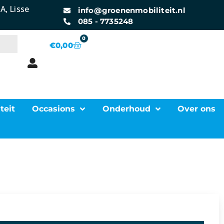
A, Lisse
info@groenenmobiliteit.nl
085 - 7735248
0
€
0,00
teit
Occasions
Onderhoud
Over ons