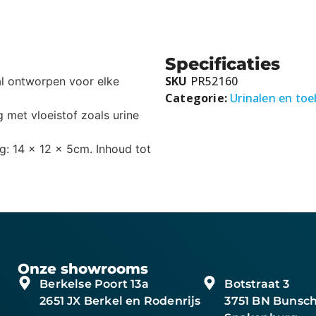
Specificaties
SKU
PR52160
al ontworpen voor elke
Categorie:
Urinalen en to
g met vloeistof zoals urine
ng: 14 x 12 x 5cm. Inhoud tot
Onze showrooms
Berkelse Poort 13a
Botstraat 3
2651 JX Berkel en Rodenrijs
3751 BN Bunsch