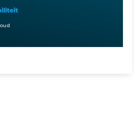
liteit
houd