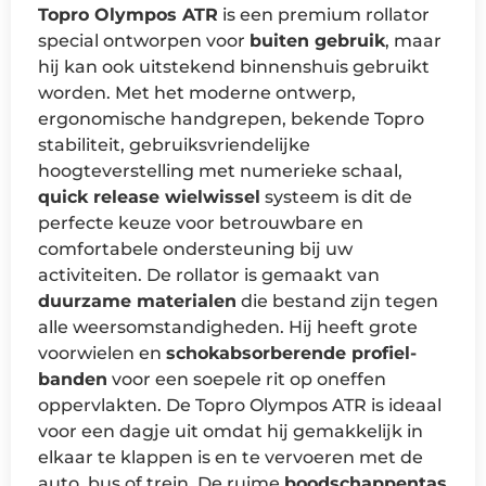
Topro Olympos ATR
is een premium rollator
special ontworpen voor
buiten gebruik
, maar
hij kan ook uitstekend binnenshuis gebruikt
worden. Met het moderne ontwerp,
ergonomische handgrepen, bekende Topro
stabiliteit, gebruiksvriendelijke
hoogteverstelling met numerieke schaal,
quick release wielwissel
systeem is dit de
perfecte keuze voor betrouwbare en
comfortabele ondersteuning bij uw
activiteiten. De rollator is gemaakt van
duurzame materialen
die bestand zijn tegen
alle weersomstandigheden. Hij heeft grote
voorwielen en
schokabsorberende profiel-
banden
voor een soepele rit op oneffen
oppervlakten. De Topro Olympos ATR is ideaal
voor een dagje uit omdat hij gemakkelijk in
elkaar te klappen is en te vervoeren met de
auto, bus of trein. De ruime
boodschappentas