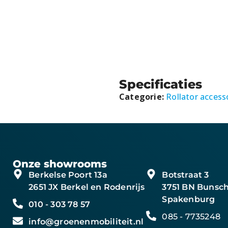
Specificaties
Categorie:
Rollator access
Onze showrooms
Berkelse Poort 13a
Botstraat 3
2651 JX Berkel en Rodenrijs
3751 BN Bunsch
Spakenburg
010 - 303 78 57
085 - 7735248
info@groenenmobiliteit.nl