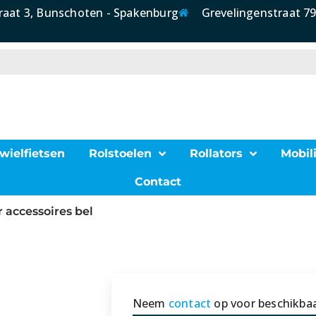
raat 3, Bunschoten - Spakenburg
Grevelingenstraat 79
wielfietsen
Rolstoelen
Rollators
Mobili
Contact
r accessoires bel
Neem
contact
op voor beschikbaa