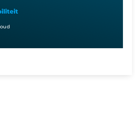
liteit
houd