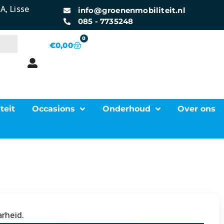
A, Lisse
info@groenenmobiliteit.nl
085 - 7735248
0
€
0,00
teit
Occasions
Onderhoud
Over ons
rheid.