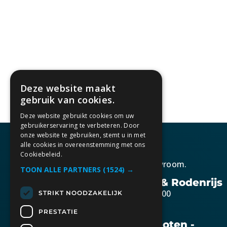
Beschrijving
Deze website maakt
gebruik van cookies.
Deze website gebruikt cookies om uw
gebruikerservaring te verbeteren. Door
onze website te gebruiken, stemt u in met
alle cookies in overeenstemming met ons
Cookiebeleid.
Kom gezellig langs in onze showroom.
TOON ALLE PARTNERS
(1524) →
Openingstijden Berkel & Rodenrijs
Maandag t/m vrijdag 10:30 – 17:00
STRIKT NOODZAKELIJK
Zaterdag op afspraak
PRESTATIE
Openingstijden Bunschoten -