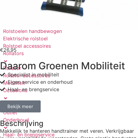
Scootmobiel accu’s
Driewielfietsen
Rolstoelen
Rolstoelen handbewogen
Elektrische rolstoel
Rolstoel accessoires
€
26,95
Rollators
Daarom Groenen Mobiliteit
Rollator
Specialist in mobiliteit
Rollator accessoires
Eigen service en onderhoud
Mobiliteit
Haal- en brengservice
Occasions
Occasions
Bekijk meer
Outlet
Onderhoud
Beschrijving
Makkelijk te hanteren handtrainer met veren. Verkrijgbaar
Haal- en brengservice