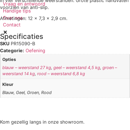
in vier verschillende weerstanden. Grote plastic handvaten
Vraag en antwoord
voorzien van anti-slip.
Handige tips
Over ons
Afmetingen: 12 x 7,3 x 2,9 cm.
Contact
Specificaties
SKU
PR15090-B
Categorie:
Oefening
Opties
blauw – weerstand 27 kg
,
geel – weerstand 4,5 kg
,
groen –
weerstand 14 kg
,
rood – weerstand 6,8 kg
Kleur
Blauw, Geel, Groen, Rood
Kom gezellig langs in onze showroom.