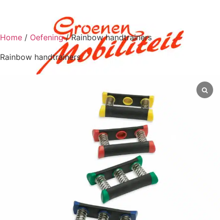
Home
/
Oefening
/ Rainbow handtrainers
Rainbow handtrainers
0
€
0,00
Scootmobiel aan huis
Scootmobielen
Scootmobielen
Scootmobiel accessoires