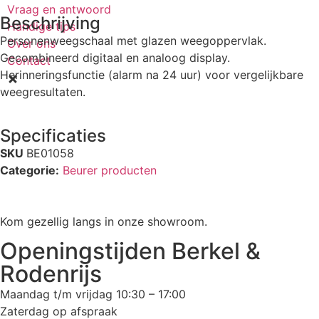
Vraag en antwoord
Beschrijving
Handige tips
Personenweegschaal met glazen weegoppervlak.
Over ons
Gecombineerd digitaal en analoog display.
Contact
Herinneringsfunctie (alarm na 24 uur) voor vergelijkbare
weegresultaten.
Specificaties
SKU
BE01058
Categorie:
Beurer producten
Kom gezellig langs in onze showroom.
Openingstijden Berkel &
Rodenrijs
Maandag t/m vrijdag 10:30 – 17:00
Zaterdag op afspraak