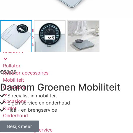
Scootmobiel accu’s
Driewielfietsen
Rolstoelen
Rolstoelen handbewogen
Elektrische rolstoel
Rolstoel accessoires
Rollators
Rollator
€
68,95
Rollator accessoires
Mobiliteit
Daarom Groenen Mobiliteit
Occasions
Specialist in mobiliteit
Occasions
Eigen service en onderhoud
Outlet
Haal- en brengservice
Onderhoud
Bekijk meer
Haal- en brengservice