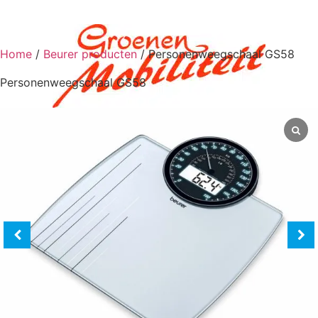
Home
/
Beurer producten
/ Personenweegschaal GS58
Personenweegschaal GS58
0
€
0,00
Scootmobiel aan huis
Scootmobielen
Scootmobielen
Scootmobiel accessoires