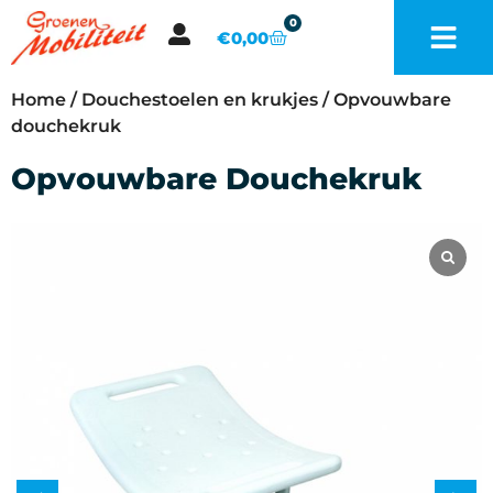
0
€
0,00
Home
/
Douchestoelen en krukjes
/ Opvouwbare
douchekruk
Opvouwbare Douchekruk