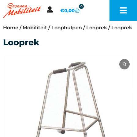
0
€
0,00
Home
/
Mobiliteit
/
Loophulpen
/
Looprek
/ Looprek
Looprek