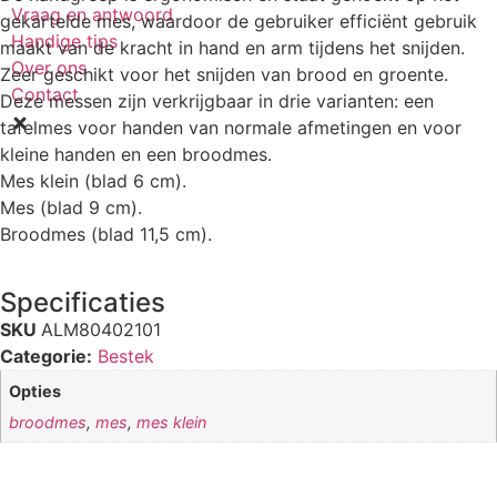
Vraag en antwoord
gekartelde mes, waardoor de gebruiker efficiënt gebruik
Handige tips
maakt van de kracht in hand en arm tijdens het snijden.
Over ons
Zeer geschikt voor het snijden van brood en groente.
Contact
Deze messen zijn verkrijgbaar in drie varianten: een
tafelmes voor handen van normale afmetingen en voor
kleine handen en een broodmes.
Mes klein (blad 6 cm).
Mes (blad 9 cm).
Broodmes (blad 11,5 cm).
Specificaties
SKU
ALM80402101
Categorie:
Bestek
Opties
broodmes
,
mes
,
mes klein