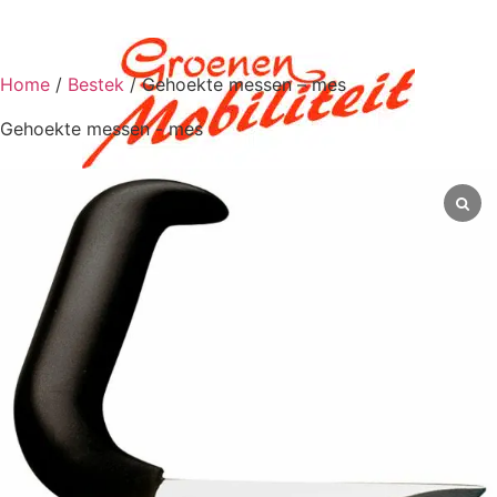
Home
/
Bestek
/ Gehoekte messen – mes
Gehoekte messen - mes
0
€
0,00
Scootmobiel aan huis
Scootmobielen
Scootmobielen
Scootmobiel accessoires