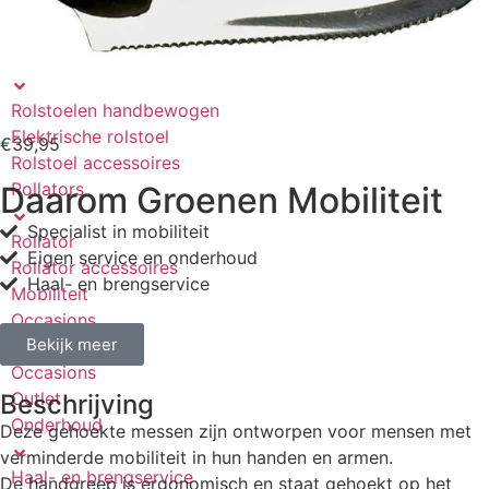
Scootmobiel accu’s
Driewielfietsen
Rolstoelen
Rolstoelen handbewogen
Elektrische rolstoel
€
39,95
Rolstoel accessoires
Rollators
Daarom Groenen Mobiliteit
Specialist in mobiliteit
Rollator
Eigen service en onderhoud
Rollator accessoires
Haal- en brengservice
Mobiliteit
Occasions
Bekijk meer
Occasions
Outlet
Beschrijving
Onderhoud
Deze gehoekte messen zijn ontworpen voor mensen met
verminderde mobiliteit in hun handen en armen.
Haal- en brengservice
De handgreep is ergonomisch en staat gehoekt op het