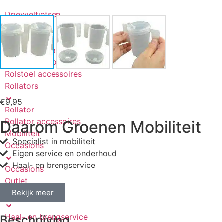
Scootmobiel accu’s
Driewielfietsen
Rolstoelen
Rolstoelen handbewogen
Elektrische rolstoel
Rolstoel accessoires
Rollators
€
9,95
Rollator
Rollator accessoires
Daarom Groenen Mobiliteit
Mobiliteit
Specialist in mobiliteit
Occasions
Eigen service en onderhoud
Haal- en brengservice
Occasions
Outlet
Bekijk meer
Onderhoud
Haal- en brengservice
Beschrijving