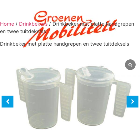
Home
/
Drinkbekers
/ Drinkbeker met platte handgrepen
en twee tuitdeksels
Drinkbeker met platte handgrepen en twee tuitdeksels
0
€
0,00
Scootmobiel aan huis
Scootmobielen
Scootmobielen
Scootmobiel accessoires