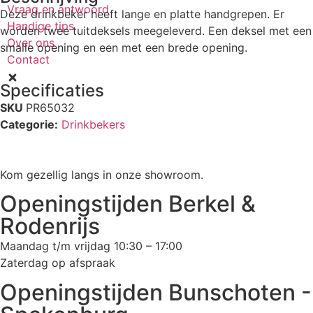
Vraag en antwoord
Deze drinkbeker heeft lange en platte handgrepen. Er
Handige tips
worden twee tuitdeksels meegeleverd. Een deksel met een
Over ons
smalle opening en een met een brede opening.
Contact
Specificaties
SKU
PR65032
Categorie:
Drinkbekers
Kom gezellig langs in onze showroom.
Openingstijden Berkel &
Rodenrijs
Maandag t/m vrijdag 10:30 – 17:00
Zaterdag op afspraak
Openingstijden Bunschoten -