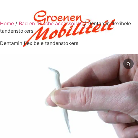
Home
/
Bad en douche accessoires
/ Dentamin flexibele
tandenstokers
Dentamin flexibele tandenstokers
0
€
0,00
Scootmobiel aan huis
Scootmobielen
Scootmobielen
Scootmobiel accessoires