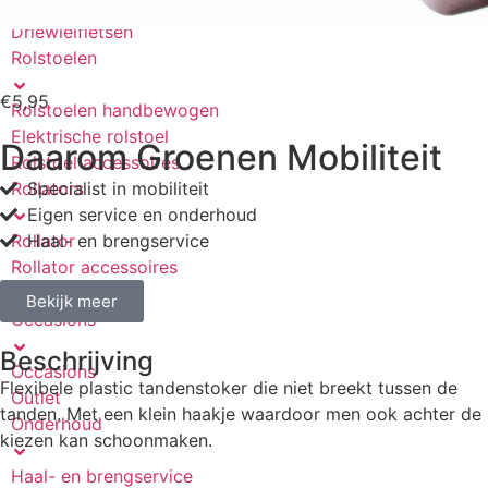
Scootmobiel accu’s
Driewielfietsen
Rolstoelen
€
5,95
Rolstoelen handbewogen
Elektrische rolstoel
Daarom Groenen Mobiliteit
Rolstoel accessoires
Rollators
Specialist in mobiliteit
Eigen service en onderhoud
Rollator
Haal- en brengservice
Rollator accessoires
Mobiliteit
Bekijk meer
Occasions
Beschrijving
Occasions
Flexibele plastic tandenstoker die niet breekt tussen de
Outlet
tanden. Met een klein haakje waardoor men ook achter de
Onderhoud
kiezen kan schoonmaken.
Haal- en brengservice