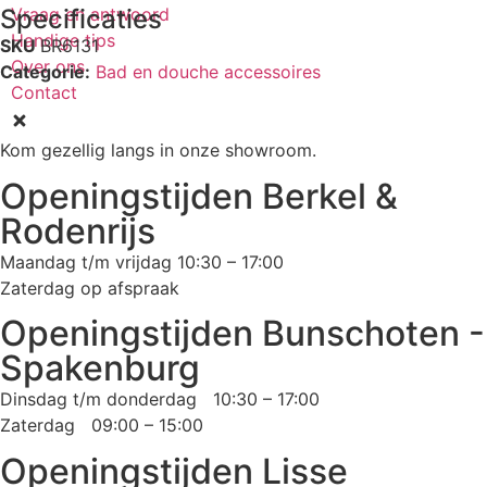
Vraag en antwoord
Specificaties
Handige tips
SKU
BR6131
Over ons
Categorie:
Bad en douche accessoires
Contact
Kom gezellig langs in onze showroom.
Openingstijden Berkel &
Rodenrijs
Maandag t/m vrijdag 10:30 – 17:00
Zaterdag op afspraak
Openingstijden Bunschoten -
Spakenburg
Dinsdag t/m donderdag 10:30 – 17:00
Zaterdag 09:00 – 15:00
Openingstijden Lisse