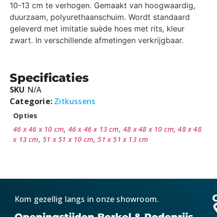
10-13 cm te verhogen. Gemaakt van hoogwaardig,
duurzaam, polyurethaanschuim. Wordt standaard
geleverd met imitatie suède hoes met rits, kleur
zwart. In verschillende afmetingen verkrijgbaar.
Specificaties
SKU
N/A
Categorie:
Zitkussens
Opties
46 x 46 x 10 cm
,
46 x 46 x 13 cm
,
48 x 48 x 10 cm
,
48 x 48
x 13 cm
,
51 x 51 x 10 cm
,
51 x 51 x 13 cm
Kom gezellig langs in onze showroom.
Openingstijden Berkel & Rodenrijs