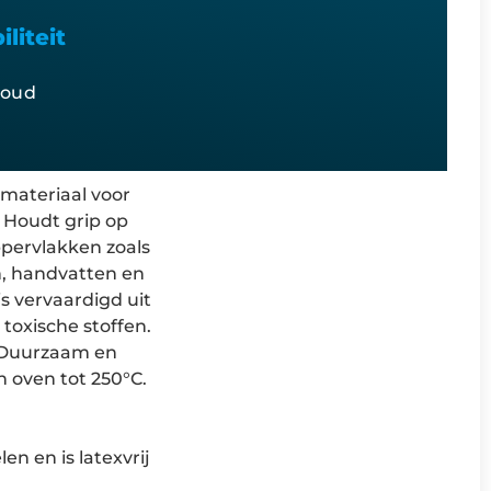
liteit
houd
 materiaal voor
. Houdt grip op
ppervlakken zoals
n, handvatten en
is vervaardigd uit
toxische stoffen.
. Duurzaam en
n oven tot 250°C.
en en is latexvrij