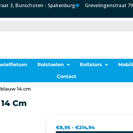
raat 3, Bunschoten - Spakenburg
Grevelingenstraat 79
wielfietsen
Rolstoelen
Rollators
Mobili
Contact
– blauw 14 cm
 14 Cm
€
8,95
-
€
214,94