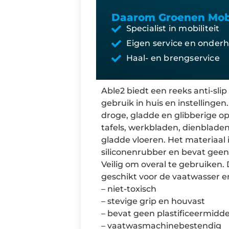
Daarom Groenen Mobi
Specialist in mobiliteit
Eigen service en onder
Haal- en brengservice
Able2 biedt een reeks anti-slip
gebruik in huis en instellingen
droge, gladde en glibberige o
tafels, werkbladen, dienblade
gladde vloeren. Het materiaal 
siliconenrubber en bevat geen 
Veilig om overal te gebruiken
geschikt voor de vaatwasser e
– niet-toxisch
– stevige grip en houvast
– bevat geen plastificeermiddel
– vaatwasmachinebestendig