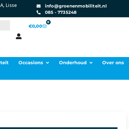
A, Lisse
info@groenenmobiliteit.nl
085 - 7735248
0
€
0,00
teit
Occasions
Onderhoud
Over ons