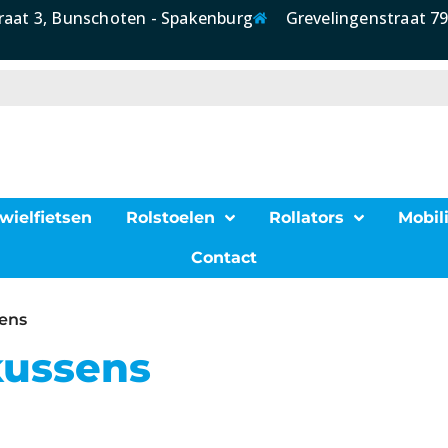
raat 3, Bunschoten - Spakenburg
Grevelingenstraat 79
wielfietsen
Rolstoelen
Rollators
Mobili
Contact
ens
ussens