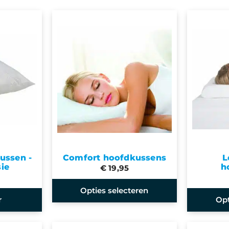
ussen -
Comfort hoofdkussens
L
sie
h
€ 19,95
Opties selecteren
r
Opt