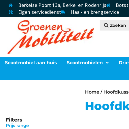
Berkelse Poort 13a, Berkel en Rodenrijs
Botst
Eigen servicedienst
Haal- en brengservice
Scootmobiel aan huis
Scootmobielen
Drie
Home
/ Hoofdkuss
Hoofdk
Filters
Prijs range