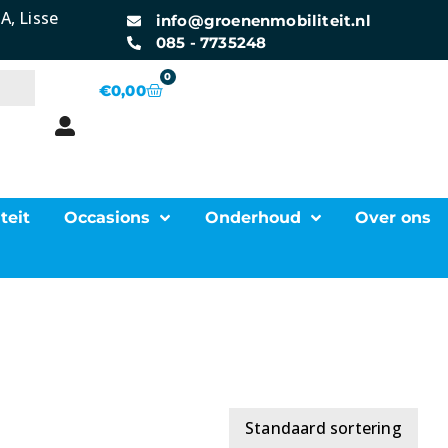
A, Lisse
info@groenenmobiliteit.nl
085 - 7735248
0
€
0,00
teit
Occasions
Onderhoud
Over ons