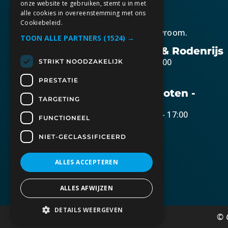
onze website te gebruiken, stemt u in met
alle cookies in overeenstemming met ons
Cookiebeleid.
Kom gezellig langs in onze showroom.
TOON ALLE PARTNERS
(1524) →
Openingstijden Berkel & Rodenrijs
Maandag t/m vrijdag 10:30 – 17:00
STRIKT NOODZAKELIJK
Zaterdag op afspraak
PRESTATIE
Openingstijden Bunschoten -
TARGETING
Spakenburg
Dinsdag t/m donderdag 10:30 – 17:00
FUNCTIONEEL
Zaterdag 09:00 – 15:00
NIET-GECLASSIFICEERD
Openingstijden Lisse
Op afspraak
ALLES ACCEPTEREN
ALLES AFWIJZEN
DETAILS WEERGEVEN
© 