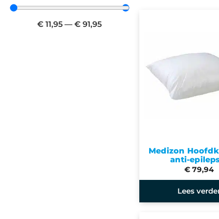
€
11,95
—
€
91,95
Medizon Hoofdk
anti-epilep
€ 79,94
Lees verde