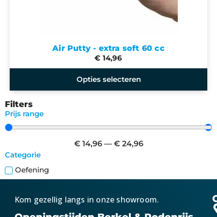
Air Putty - extra soft 60 cc
€ 14,96
Opties selecteren
Filters
Prijs range
€
14,96
—
€
24,96
Categorie
Oefening
Kom gezellig langs in onze showroom.
Openingstijden Berkel & Rodenrijs