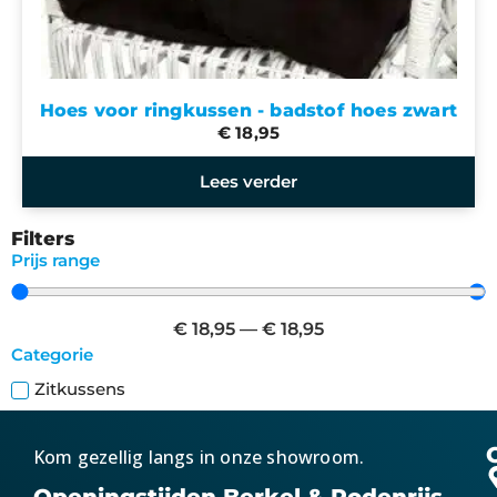
Hoes voor ringkussen - badstof hoes zwart
€ 18,95
Lees verder
Filters
Prijs range
€
18,95
—
€
18,95
Categorie
Zitkussens
Kom gezellig langs in onze showroom.
Openingstijden Berkel & Rodenrijs