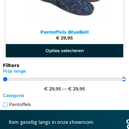
Pantoffels BlueBell
€ 29,95
Opties selecteren
Filters
Prijs range
€
29,95
—
€
29,95
Categorie
Pantoffels
Kom gezellig langs in onze showroom.