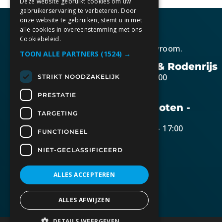
Deze website gebruikt cookies om uw
gebruikerservaring te verbeteren. Door
onze website te gebruiken, stemt u in met
alle cookies in overeenstemming met ons
Cookiebeleid.
Kom gezellig langs in onze showroom.
TOON ALLE PARTNERS
(1524) →
Openingstijden Berkel & Rodenrijs
Maandag t/m vrijdag 10:30 – 17:00
STRIKT NOODZAKELIJK
Zaterdag op afspraak
PRESTATIE
Openingstijden Bunschoten -
TARGETING
Spakenburg
Dinsdag t/m donderdag 10:30 – 17:00
FUNCTIONEEL
Zaterdag 09:00 – 15:00
NIET-GECLASSIFICEERD
Openingstijden Lisse
Op afspraak
ALLES ACCEPTEREN
ALLES AFWIJZEN
DETAILS WEERGEVEN