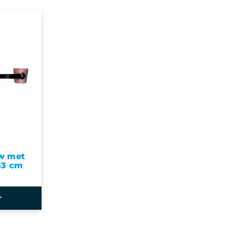
ow met
53 cm
r