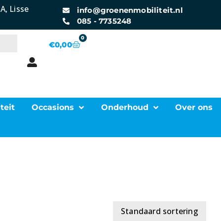
A, Lisse
info@groenenmobiliteit.nl
085 - 7735248
0
€
0,00
teit
Occasions
Onderhoud
Over ons