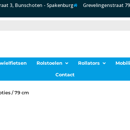
raat 3, Bunschoten - Spakenburg
Grevelingenstraat 79
wielfietsen
Rolstoelen
Rollators
Mobili
Contact
ties / 79 cm