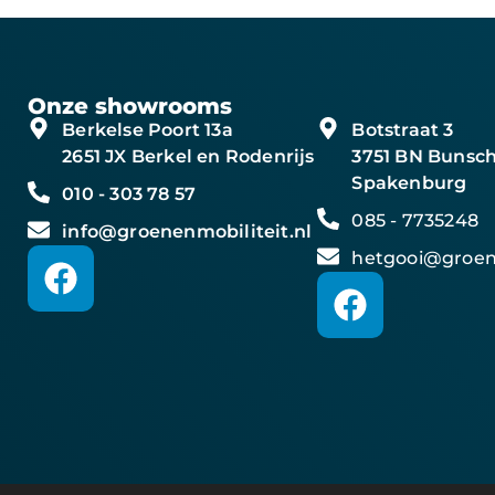
Onze showrooms
Berkelse Poort 13a
Botstraat 3
2651 JX Berkel en Rodenrijs
3751 BN Bunsch
Spakenburg
010 - 303 78 57
085 - 7735248
info@groenenmobiliteit.nl
hetgooi@groene