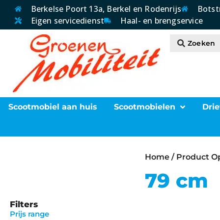
Berkelse Poort 13a, Berkel en Rodenrijs
Botst
Eigen servicedienst
Haal- en brengservice
Scootmobiel aan huis
Scootmobielen
Drie
Home
/ Product Op
79 cm
Filters
Prijs range