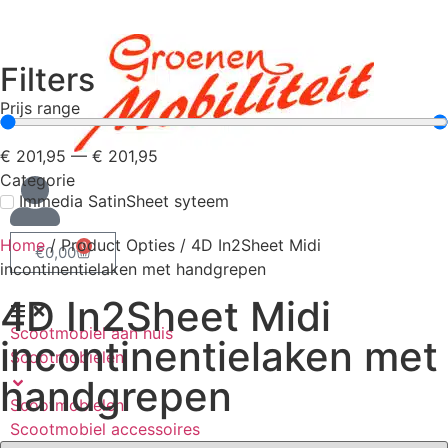
Filters
Prijs range
€
201,95
—
€
201,95
Categorie
Immedia SatinSheet syteem
Home
/ Product Opties / 4D In2Sheet Midi
0
€
0,00
incontinentielaken met handgrepen
4D In2Sheet Midi
Scootmobiel aan huis
incontinentielaken met
Scootmobielen
handgrepen
Scootmobielen
Scootmobiel accessoires