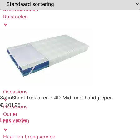
Scootmobiel accu’s
Driewielfietsen
Rolstoelen
Rolstoelen handbewogen
Elektrische rolstoel
Rolstoel accessoires
Rollators
Rollator
Rollator accessoires
Mobiliteit
Occasions
SatinSheet treklaken - 4D Midi met handgrepen
€ 201,95
Occasions
Outlet
Lees verder
Onderhoud
Haal- en brengservice